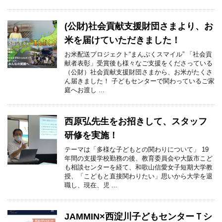
(公財)社会貢献支援財団さまより、お
米を届けていただきました！
お米配送プロジェクト“まんぷくスマイル” 「社会貢
献者表彰」受賞後も様々なご支援をくださっている
（公財）社会貢献支援財団さまから、お米がたくさ
ん届きました！ 子どもセンターで関わっているご家
庭へお渡し ...
西原弘先生をお招きして、スタッフ
研修を実施！
テーマは「多様な子どもとの関わりについて」 19
年間の支援学校勤務の後、教育委員会や大阪市こど
も相談センターを経て、和歌山信愛女子短期大学教
授、「こどもと直接関わりたい」思いから大学を退
職し、現在、児 ...
JAMMIN×西淀川子どもセンターＴシ