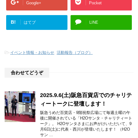
Google+
Pocket
B!
はてブ
LINE
-
イベント情報・お知らせ
,
活動報告（ブログ）
合わせてどうぞ
2025.9.6(土)阪急百貨店でのチャリテ
ィートークに登壇します！
阪急うめだ百貨店・9階祝祭広場にて毎週土曜の午
後に開催されている「H2Oサンタ・チャリティート
ーク」。 H2Oサンタさまにお声がけいただいて、9
月6日(土)に代表・西川が登壇いたします！ （H2O
サン ...